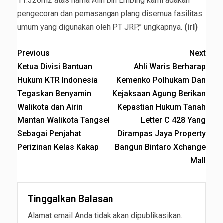
11.320m2 atas nama Alin bin Embing kami adakan
pengecoran dan pemasangan plang disemua fasilitas
umum yang digunakan oleh PT JRP,” ungkapnya.
(irl)
Previous
Next
Ketua Divisi Bantuan
Ahli Waris Berharap
Hukum KTR Indonesia
Kemenko Polhukam Dan
Tegaskan Benyamin
Kejaksaan Agung Berikan
Walikota dan Airin
Kepastian Hukum Tanah
Mantan Walikota Tangsel
Letter C 428 Yang
Sebagai Penjahat
Dirampas Jaya Property
Perizinan Kelas Kakap
Bangun Bintaro Xchange
Mall
Tinggalkan Balasan
Alamat email Anda tidak akan dipublikasikan.