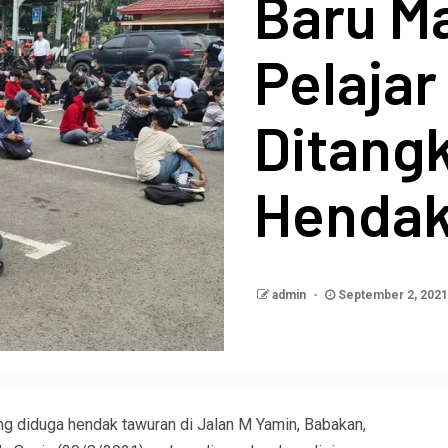
Baru M
Pelaja
Ditang
Hendak
admin
September 2, 202
ng diduga hendak tawuran di Jalan M Yamin, Babakan,