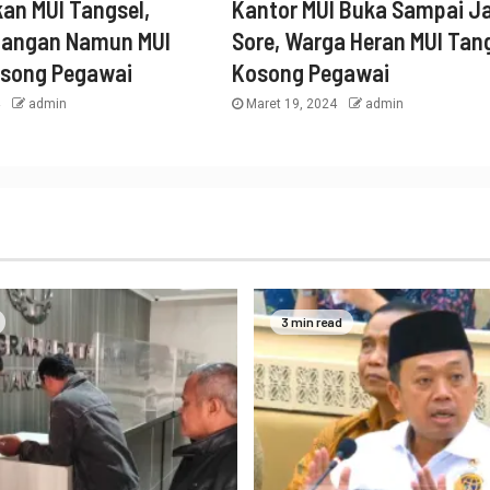
an MUI Tangsel,
Kantor MUI Buka Sampai J
dangan Namun MUI
Sore, Warga Heran MUI Tan
osong Pegawai
Kosong Pegawai
4
admin
Maret 19, 2024
admin
3 min read