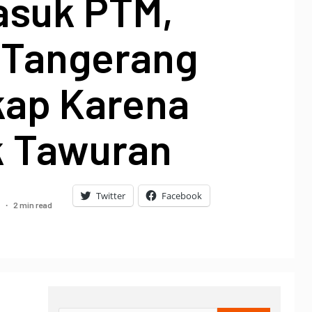
asuk PTM,
r Tangerang
kap Karena
 Tawuran
Twitter
Facebook
2 min read
1