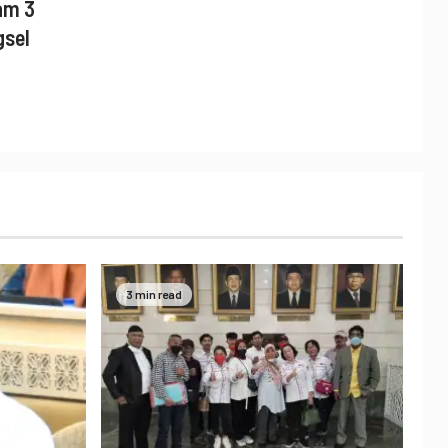
am 3
gsel
3 min read