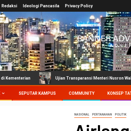
Redaksi
Ideologi Pancasila
Privacy Policy
Ujian Transparansi Menteri Nusron Wahid: Dokumen In
E
SEPUTAR KAMPUS
COMMUNITY
KONSEP TA
NASIONAL
PERTANAHAN
POLITIK
Airlang