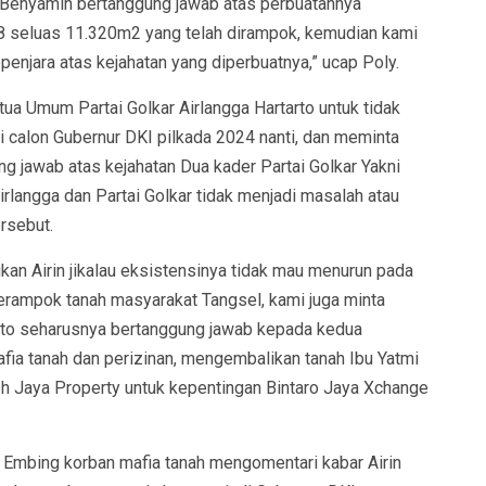
 Benyamin bertanggung jawab atas perbuatannya
8 seluas 11.320m2 yang telah dirampok, kemudian kami
njara atas kejahatan yang diperbuatnya,” ucap Poly.
tua Umum Partai Golkar Airlangga Hartarto untuk tidak
calon Gubernur DKI pilkada 2024 nanti, dan meminta
ung jawab atas kejahatan Dua kader Partai Golkar Yakni
irlangga dan Partai Golkar tidak menjadi masalah atau
rsebut.
an Airin jikalau eksistensinya tidak mau menurun pada
erampok tanah masyarakat Tangsel, kami juga minta
arto seharusnya bertanggung jawab kepada kedua
afia tanah dan perizinan, mengembalikan tanah Ibu Yatmi
h Jaya Property untuk kepentingan Bintaro Jaya Xchange
in Embing korban mafia tanah mengomentari kabar Airin