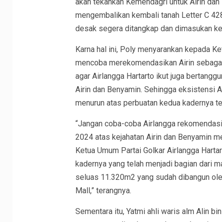
akan tekankan Kemendagri untuk Airin dan
mengembalikan kembali tanah Letter C 42
desak segera ditangkap dan dimasukan kepe
Karna hal ini, Poly menyarankan kepada Ke
mencoba merekomendasikan Airin sebagai 
agar Airlangga Hartarto ikut juga bertangg
Airin dan Benyamin. Sehingga eksistensi A
menurun atas perbuatan kedua kadernya te
“Jangan coba-coba Airlangga rekomendasik
2024 atas kejahatan Airin dan Benyamin m
Ketua Umum Partai Golkar Airlangga Hart
kadernya yang telah menjadi bagian dari m
seluas 11.320m2 yang sudah dibangun ole
Mall,” terangnya.
Sementara itu, Yatmi ahli waris alm Alin b