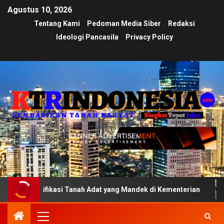
Agustus 10, 2026
Tentang Kami
Pedoman Media Siber
Redaksi
Ideologi Pancasila
Privacy Policy
fikasi Tanah Adat yang Mandek di Kementerian
Ujian Tr