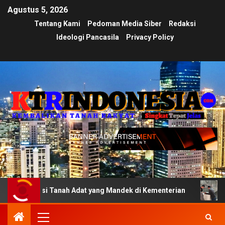
Agustus 5, 2026
Tentang Kami
Pedoman Media Siber
Redaksi
Ideologi Pancasila
Privacy Policy
ikasi Tanah Adat yang Mandek di Kementerian
Ujian Tra